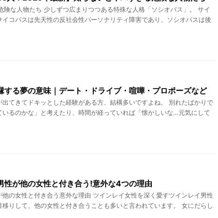
危険な人物たち 少しずつ広まりつつある特殊な人格「ソシオパス」。 サイ
サイコパスは先天性の反社会性パーソナリティ障害であり、ソシオパスは後
縁する夢の意味｜デート・ドライブ・喧嘩・プロポーズなど
が出てきてドキッとした経験がある方、結構多いですよね。 別れたばかりで
ているのかな」と考えたり、時間が経っていれば「懐かしいな…元気にして
男性が他の女性と付き合う!意外な4つの理由
が他の女性と付き合う意外な理由 ツインレイ女性を深く愛すツインレイ男性
目移りして、他の女性と付き合うことも多いと言われています。 女にだらし