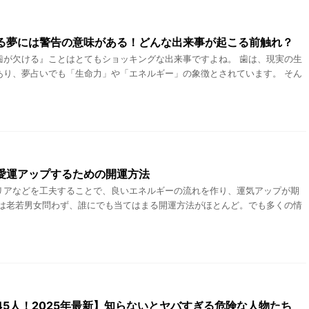
る夢には警告の意味がある！どんな出来事が起こる前触れ？
歯が欠ける』ことはとてもショッキングな出来事ですよね。 歯は、現実の生
あり、夢占いでも「生命力」や「エネルギー」の象徴とされています。 そん
愛運アップするための開運方法
リアなどを工夫することで、良いエネルギーの流れを作り、運気アップが期
には老若男女問わず、誰にでも当てはまる開運方法がほとんど。でも多くの情
45人！2025年最新】知らないとヤバすぎる危険な人物たち