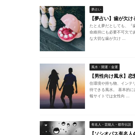
夢占い
【夢占い】歯が欠け
たとえ夢だとしても、『
命維持にも必要不可欠で
な大切な歯が欠け ...
風水・開運・金運
【男性向け風水】恋
住環境や持ち物、インテ
待できる風水。 基本的
報サイトでは女性向 ...
有名人・芸能人・都市伝説
【ソシオパス有名人