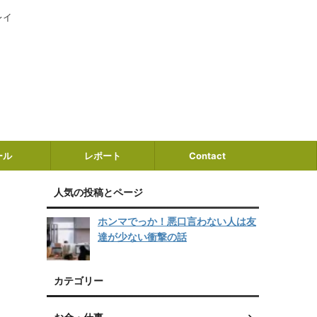
レイ
ール
レポート
Contact
人気の投稿とページ
ホンマでっか！悪口言わない人は友
達が少ない衝撃の話
カテゴリー