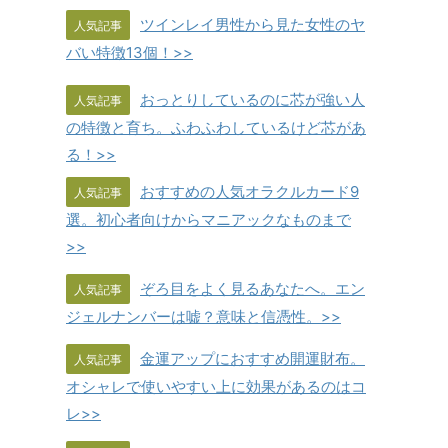
ツインレイ男性から見た女性のヤ
人気記事
バい特徴13個！>>
おっとりしているのに芯が強い人
人気記事
の特徴と育ち。ふわふわしているけど芯があ
る！>>
おすすめの人気オラクルカード9
人気記事
選。初心者向けからマニアックなものまで
>>
ぞろ目をよく見るあなたへ。エン
人気記事
ジェルナンバーは嘘？意味と信憑性。>>
金運アップにおすすめ開運財布。
人気記事
オシャレで使いやすい上に効果があるのはコ
レ>>