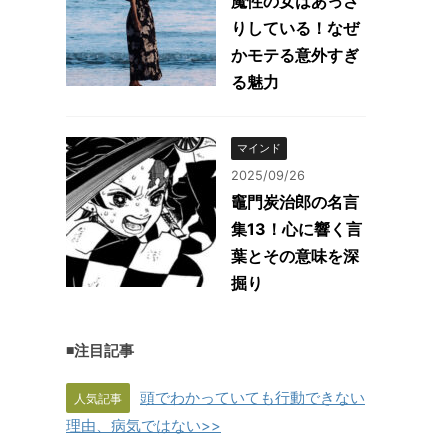
魔性の女はあっさ
りしている！なぜ
かモテる意外すぎ
る魅力
マインド
2025/09/26
竈門炭治郎の名言
集13！心に響く言
葉とその意味を深
掘り
◾️注目記事
頭でわかっていても行動できない
人気記事
理由、病気ではない>>