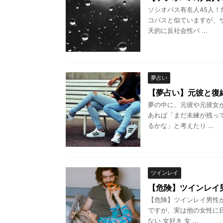
ソシオパス有名人45人！
コパスと似ていますが、
天的に反社会性パ ...
夢占い
【夢占い】元彼と復
夢の中に、元彼や元彼女
あれば「まだ未練が残っ
るかな」と考えたり ...
ツインレイ
【危険】ツインレイ
【危険】ツインレイ男性
ですが、実は他の女性に
ない 女好き 女 ...