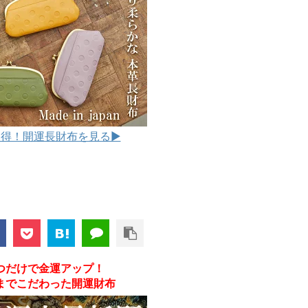
得！開運長財布を見る▶︎
つだけで金運アップ！
までこだわった開運財布