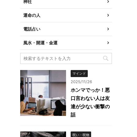
神社
運命の人
電話占い
風水・開運・金運
マインド
2025/11/26
ホンマでっか！悪
口言わない人は友
達が少ない衝撃の
話
呪い・呪物