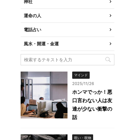
神社
運命の人
電話占い
風水・開運・金運
マインド
2025/11/26
ホンマでっか！悪
口言わない人は友
達が少ない衝撃の
話
呪い・呪物