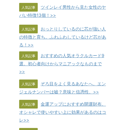
ツインレイ男性から見た女性のヤ
人気記事
バい特徴13個！>>
おっとりしているのに芯が強い人
人気記事
の特徴と育ち。ふわふわしているけど芯があ
る！>>
おすすめの人気オラクルカード9
人気記事
選。初心者向けからマニアックなものまで
>>
ぞろ目をよく見るあなたへ。エン
人気記事
ジェルナンバーは嘘？意味と信憑性。>>
金運アップにおすすめ開運財布。
人気記事
オシャレで使いやすい上に効果があるのはコ
レ>>