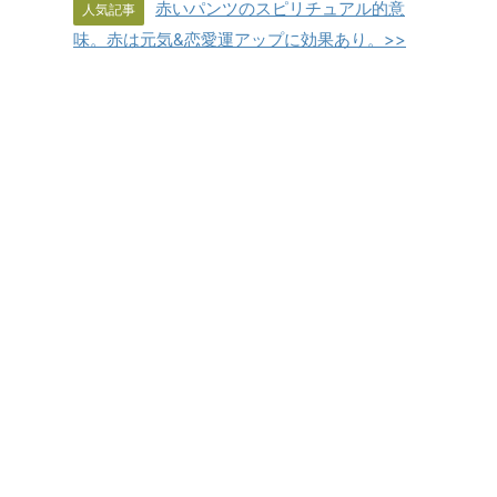
赤いパンツのスピリチュアル的意
人気記事
味。赤は元気&恋愛運アップに効果あり。>>