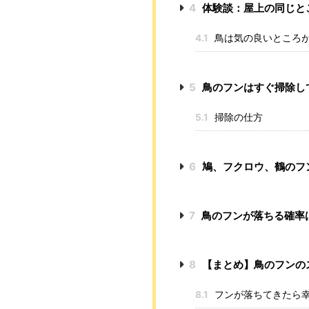
4
体験談：屋上の同じと
4.1
鳥は気の良いところ
5
鳥のフンはすぐ掃除し
5.1
掃除の仕方
6
鳩、フクロウ、鶴のフ
7
鳥のフンが落ちる確率
8
【まとめ】鳥のフンの
8.1
フンが落ちてきたら