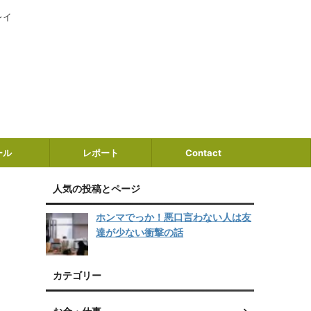
レイ
ール
レポート
Contact
人気の投稿とページ
ホンマでっか！悪口言わない人は友
達が少ない衝撃の話
カテゴリー