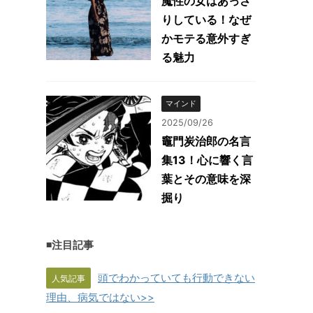
魔性の女はあっさ
りしている！なぜ
かモテる意外すぎ
る魅力
マインド
2025/09/26
竈門炭治郎の名言
集13！心に響く言
葉とその意味を深
掘り
◾️注目記事
頭でわかっていても行動できない
人気記事
理由、病気ではない>>