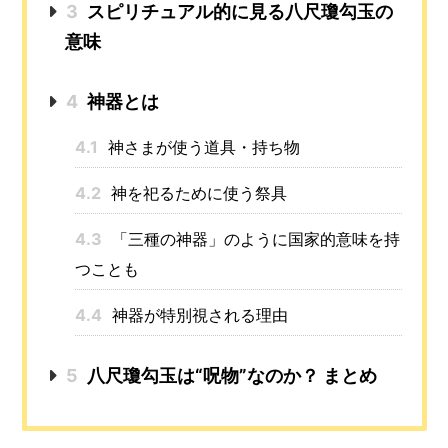
3
スピリチュアル的に見る八尺瓊勾玉の
意味
4
神器とは
4.1
神さまが使う道具・持ち物
4.2
神を祀るために使う祭具
4.3
「三種の神器」のように国家的意味を持
つことも
4.4
神器が特別視される理由
5
八尺瓊勾玉は“呪物”なのか？ まとめ