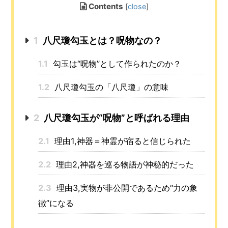
Contents
[
close
]
1
八尺瓊勾玉とは？呪物なの？
1.1
勾玉は“呪物”として作られたのか？
1.2
八尺瓊勾玉の「八尺瓊」の意味
2
八尺瓊勾玉が“呪物”と呼ばれる理由
2.1
理由1,神器＝神霊が宿ると信じられた
2.2
理由2,神器を巡る物語が神秘的だった
2.3
理由3,実物が非公開であるため“力の象
徴”になる