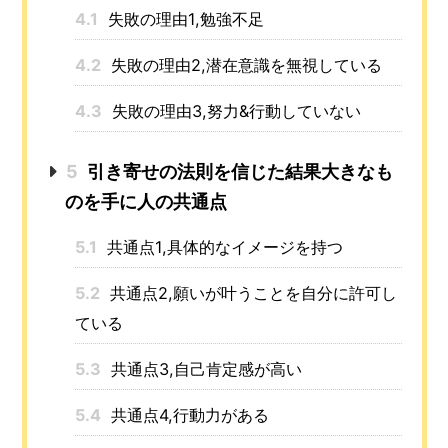
4.1
失敗の理由1,勉強不足
4.2
失敗の理由2,潜在意識を無視している
4.3
失敗の理由3,努力&行動していない
5
引き寄せの法則を信じた結果大きなも
のを手に人の共通点
5.1
共通点1,具体的なイメージを持つ
5.2
共通点2,願いが叶うことを自分に許可し
ている
5.3
共通点3,自己肯定感が高い
5.4
共通点4,行動力がある