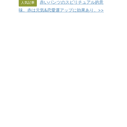
赤いパンツのスピリチュアル的意
人気記事
味。赤は元気&恋愛運アップに効果あり。>>