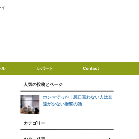
レイ
ール
レポート
Contact
人気の投稿とページ
ホンマでっか！悪口言わない人は友
達が少ない衝撃の話
カテゴリー