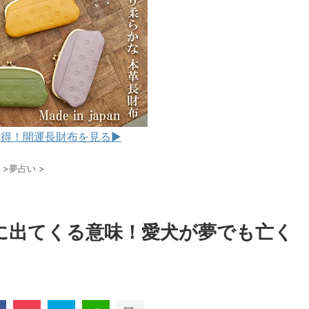
得！開運長財布を見る▶︎
>
夢占い
>
に出てくる意味！愛犬が夢でも亡く