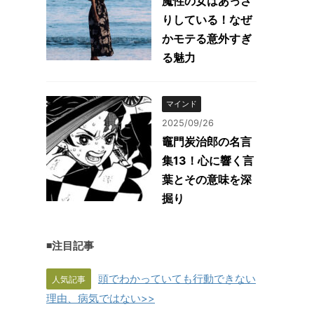
魔性の女はあっさ
りしている！なぜ
かモテる意外すぎ
る魅力
マインド
2025/09/26
竈門炭治郎の名言
集13！心に響く言
葉とその意味を深
掘り
◾️注目記事
頭でわかっていても行動できない
人気記事
理由、病気ではない>>