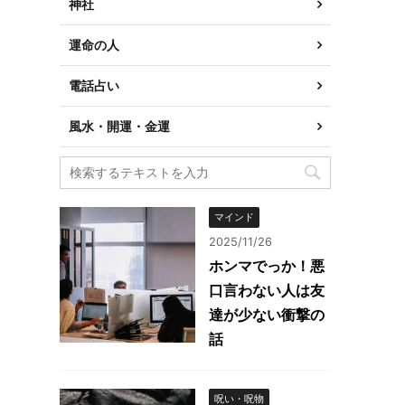
神社
運命の人
電話占い
風水・開運・金運
マインド
2025/11/26
ホンマでっか！悪
口言わない人は友
達が少ない衝撃の
話
呪い・呪物