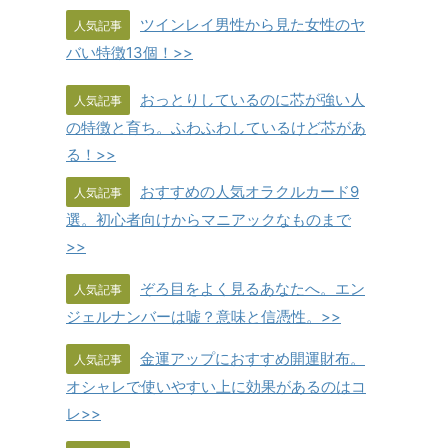
ツインレイ男性から見た女性のヤ
人気記事
バい特徴13個！>>
おっとりしているのに芯が強い人
人気記事
の特徴と育ち。ふわふわしているけど芯があ
る！>>
おすすめの人気オラクルカード9
人気記事
選。初心者向けからマニアックなものまで
>>
ぞろ目をよく見るあなたへ。エン
人気記事
ジェルナンバーは嘘？意味と信憑性。>>
金運アップにおすすめ開運財布。
人気記事
オシャレで使いやすい上に効果があるのはコ
レ>>