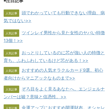
◾️注目記事
頭でわかっていても行動できない理由、病
人気記事
気ではない>>
ツインレイ男性から見た女性のヤバい特徴
人気記事
13個！>>
おっとりしているのに芯が強い人の特徴と
人気記事
育ち。ふわふわしているけど芯がある！>>
おすすめの人気オラクルカード9選。初心
人気記事
者向けからマニアックなものまで>>
ぞろ目をよく見るあなたへ。エンジェルナ
人気記事
ンバーは嘘？意味と信憑性。>>
金運アップにおすすめ開運財布。オシャレ
人気記事