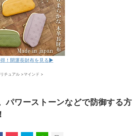
得！開運長財布を見る▶︎
リチュアル
>
マインド
>
。パワーストーンなどで防御する方
！