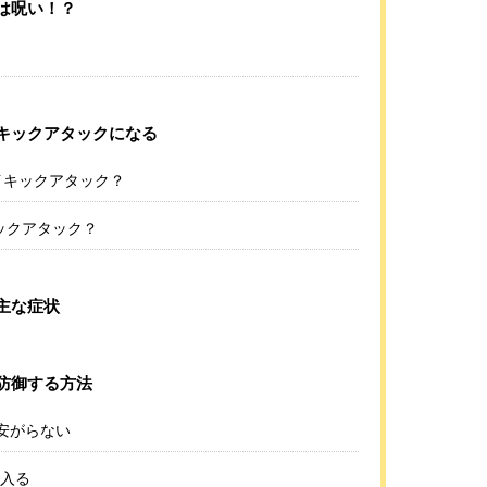
は呪い！？
キックアタックになる
イキックアタック？
ックアタック？
主な症状
防御する方法
安がらない
に入る