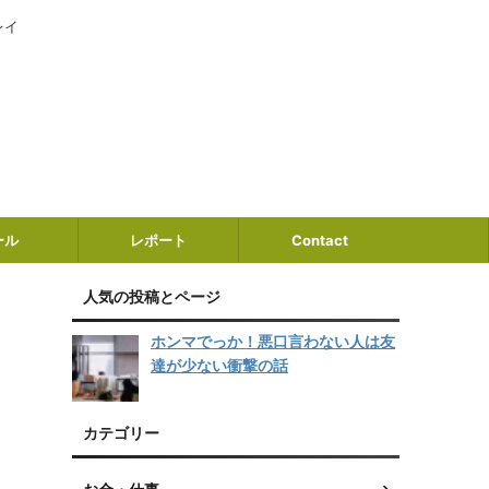
レイ
ール
レポート
Contact
人気の投稿とページ
ホンマでっか！悪口言わない人は友
達が少ない衝撃の話
カテゴリー