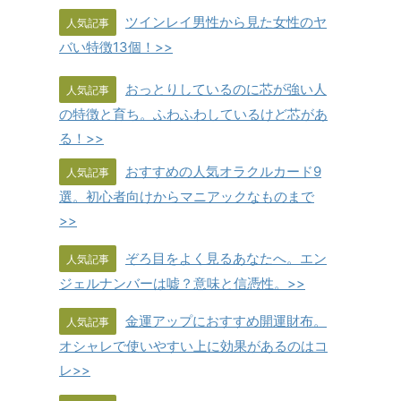
ツインレイ男性から見た女性のヤ
人気記事
バい特徴13個！>>
おっとりしているのに芯が強い人
人気記事
の特徴と育ち。ふわふわしているけど芯があ
る！>>
おすすめの人気オラクルカード9
人気記事
選。初心者向けからマニアックなものまで
>>
ぞろ目をよく見るあなたへ。エン
人気記事
ジェルナンバーは嘘？意味と信憑性。>>
金運アップにおすすめ開運財布。
人気記事
オシャレで使いやすい上に効果があるのはコ
レ>>