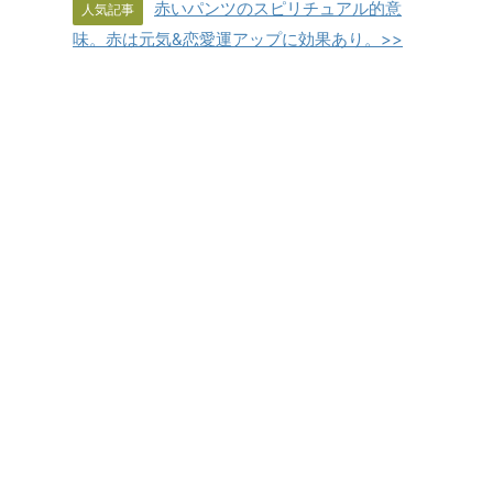
赤いパンツのスピリチュアル的意
人気記事
味。赤は元気&恋愛運アップに効果あり。>>