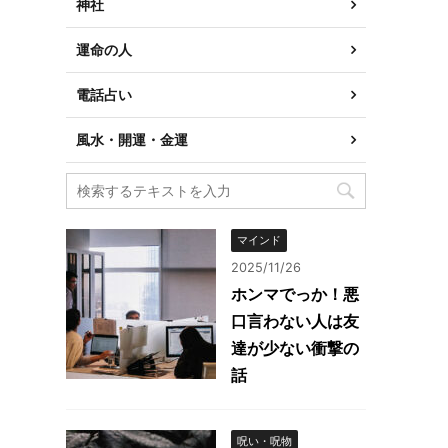
神社
運命の人
電話占い
風水・開運・金運
マインド
2025/11/26
ホンマでっか！悪
口言わない人は友
達が少ない衝撃の
話
呪い・呪物