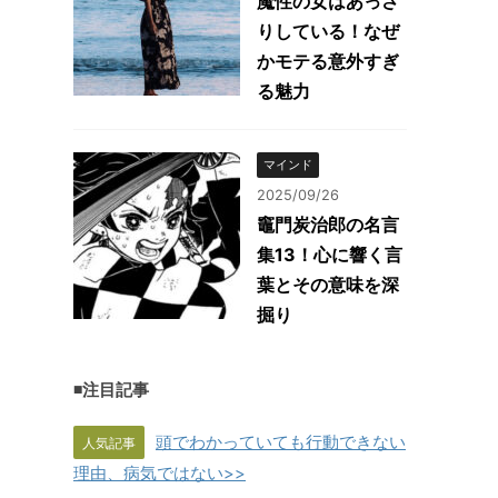
魔性の女はあっさ
りしている！なぜ
かモテる意外すぎ
る魅力
マインド
2025/09/26
竈門炭治郎の名言
集13！心に響く言
葉とその意味を深
掘り
◾️注目記事
頭でわかっていても行動できない
人気記事
理由、病気ではない>>