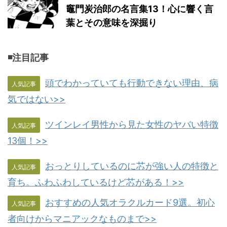
竈門炭治郎の名言集13！心に響く言
葉とその意味を深掘り
◾️注目記事
頭でわかっていても行動できない理由、病
人気記事
気ではない>>
ツインレイ男性から見た女性のヤバい特徴
人気記事
13個！>>
おっとりしているのに芯が強い人の特徴と
人気記事
育ち。ふわふわしているけど芯がある！>>
おすすめの人気オラクルカード9選。初心
人気記事
者向けからマニアックなものまで>>