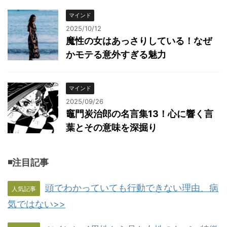
マインド
2025/10/12
魔性の女はあっさりしている！なぜ
かモテる意外すぎる魅力
マインド
2025/09/26
竈門炭治郎の名言集13！心に響く言
葉とその意味を深掘り
◾️注目記事
頭でわかっていても行動できない理由、病
人気記事
気ではない>>