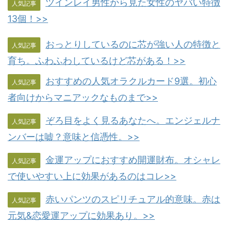
ツインレイ男性から見た女性のヤバい特徴
人気記事
13個！>>
おっとりしているのに芯が強い人の特徴と
人気記事
育ち。ふわふわしているけど芯がある！>>
おすすめの人気オラクルカード9選。初心
人気記事
者向けからマニアックなものまで>>
ぞろ目をよく見るあなたへ。エンジェルナ
人気記事
ンバーは嘘？意味と信憑性。>>
金運アップにおすすめ開運財布。オシャレ
人気記事
で使いやすい上に効果があるのはコレ>>
赤いパンツのスピリチュアル的意味。赤は
人気記事
元気&恋愛運アップに効果あり。>>