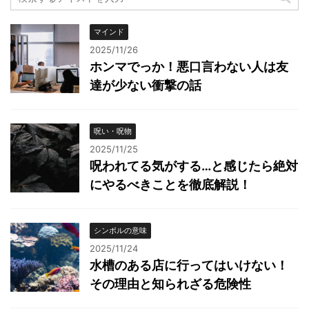
マインド
2025/11/26
ホンマでっか！悪口言わない人は友
達が少ない衝撃の話
呪い・呪物
2025/11/25
呪われてる気がする…と感じたら絶対
にやるべきことを徹底解説！
シンボルの意味
2025/11/24
水槽のある店に行ってはいけない！
その理由と知られざる危険性